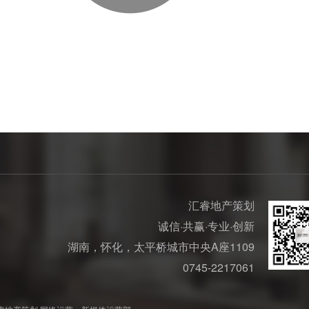
汇睿地产策划
诚信·共赢·专业·创新
湖南，怀化，太平桥城市中央A座1109
0745-2217061