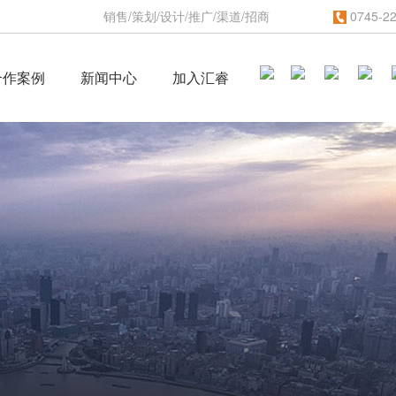
销售/策划/设计/推广/渠道/招商
0745-2
合作案例
新闻中心
加入汇睿