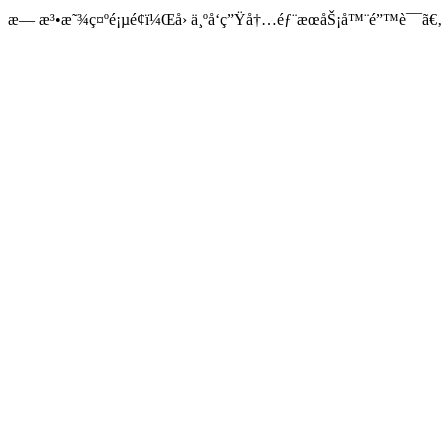
æ— æ³•æ˜¾ç¤ºé¡µé¢ï¼Œå› ä¸ºå‘ç”Ÿå†…éƒ¨æœåŠ¡å™¨é”™è¯¯ã€‚