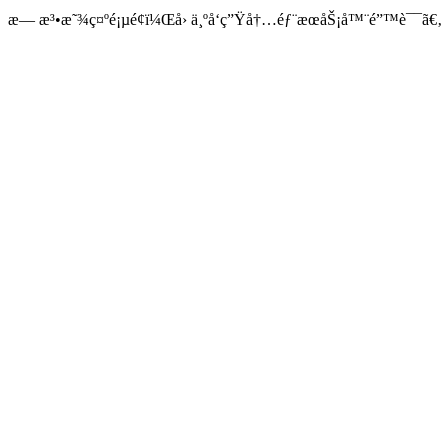
æ— æ³•æ˜¾ç¤ºé¡µé¢ï¼Œå› ä¸ºå‘ç”Ÿå†…éƒ¨æœåŠ¡å™¨é”™è¯¯ã€‚